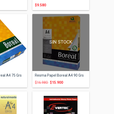
$9.580
SIN STOCK
eal A4 75 Grs
Resma Papel Boreal A4 90 Grs
$16.980
$15.900