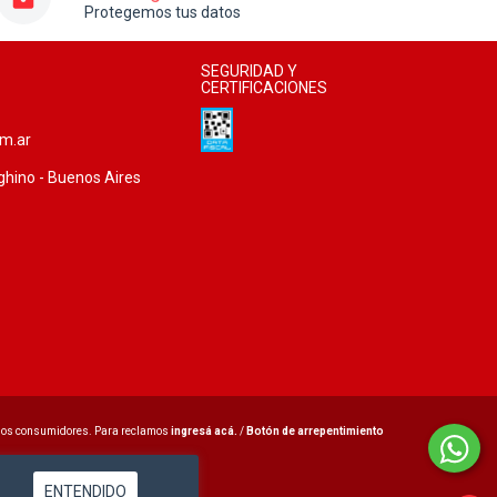
Protegemos tus datos
SEGURIDAD Y
CERTIFICACIONES
om.ar
ghino - Buenos Aires
 los consumidores. Para reclamos
ingresá acá.
/
Botón de arrepentimiento
ENTENDIDO