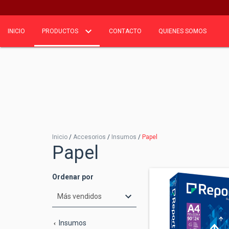
INICIO
PRODUCTOS
CONTACTO
QUIENES SOMOS
Inicio
/
Accesorios
/
Insumos
/
Papel
Papel
Ordenar por
Insumos