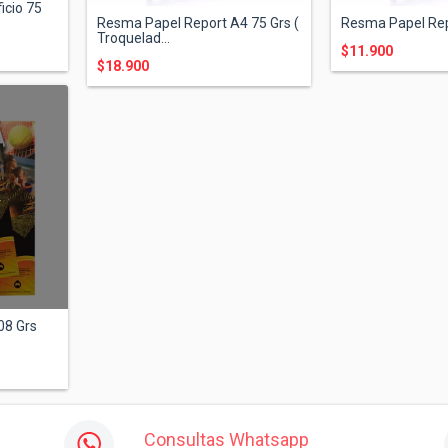
icio 75
Resma Papel Report A4 75 Grs (
Resma Papel Rep
Troquelad...
$11.900
$18.900
K
08 Grs
Consultas Whatsapp