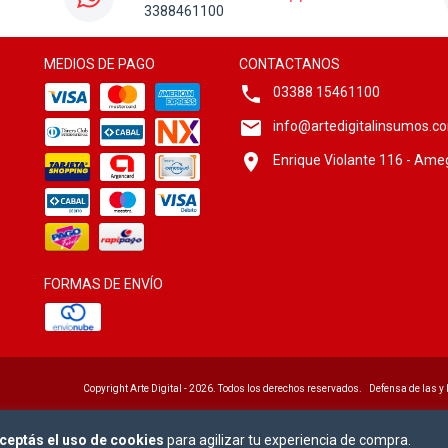
3388461100
MEDIOS DE PAGO
CONTACTANOS
03388 15461100
info@artedigitalinsumos.c
Enrique Violante 116 - Ame
FORMAS DE ENVÍO
Copyright Arte Digital - 2026. Todos los derechos reservados.
Defensa de las y
ceptás el uso de cookies
para agilizar tu experiencia de compra.