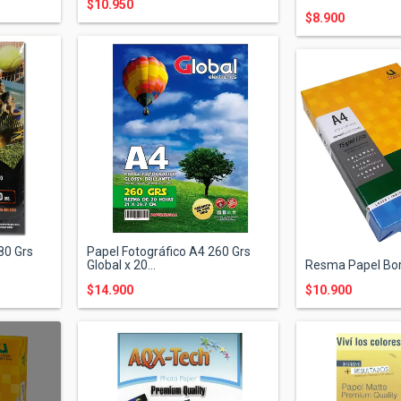
$10.950
$8.900
80 Grs
Papel Fotográfico A4 260 Grs
Global x 20...
Resma Papel Bor
$14.900
$10.900