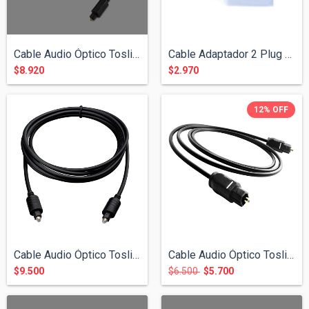
Cable Audio Óptico Toslink 5 Mts
Cable Adaptador 2 Plug 3.5 St a 1 Jack 3...
$8.920
$2.970
12
%
OFF
Cable Audio Óptico Toslink 3 Mts
Cable Audio Óptico Toslink 1 Mt
$9.500
$6.500
$5.700