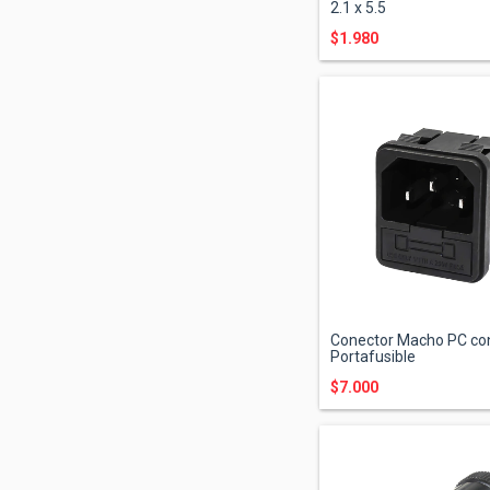
2.1 x 5.5
$1.980
Conector Macho PC co
Portafusible
$7.000