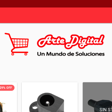
29
%
OFF
SIN S