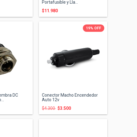
Portafusible y Lla...
$11.980
19
%
OFF
Hembra DC
Conector Macho Encendedor
...
Auto 12v
$4.300
$3.500