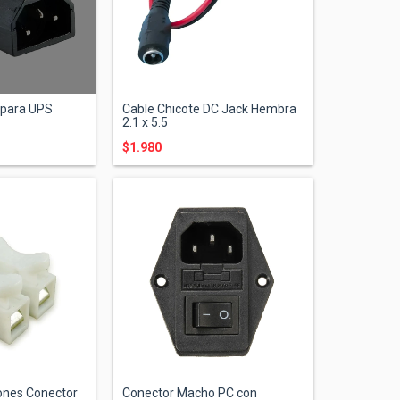
 para UPS
Cable Chicote DC Jack Hembra
2.1 x 5.5
$1.980
ones Conector
Conector Macho PC con