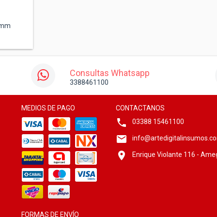
1 mm
Consultas Whatsapp
3388461100
MEDIOS DE PAGO
CONTACTANOS
03388 15461100
info@artedigitalinsumos.c
Enrique Violante 116 - Ame
FORMAS DE ENVÍO