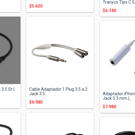
Tranyco Tipo C 
$5.630
$6.740
K
3.5 St (
Cable Adaptador 1 Plug 3.5 a 2
Jack 3.5...
Adaptador iPhon
Jack 5.3 mm (...
$6.980
$7.980