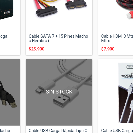
Noga
Cable SATA 7 + 15 Pines Macho
Cable HDMI 3 Mt
a Hembra (...
Filtro
$25.900
$7.900
K
SIN STOCK
Macho
Cable USB Carga Rápida Tipo C
Cable USB Carga