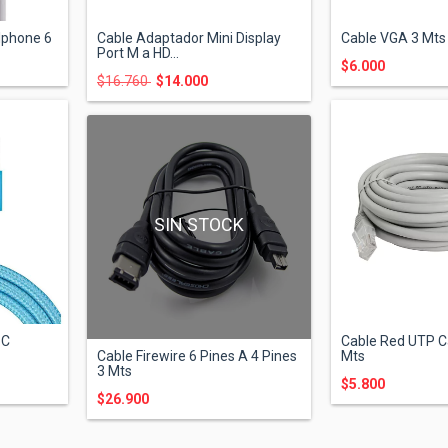
 Iphone 6
Cable Adaptador Mini Display
Cable VGA 3 Mts
Port M a HD...
$6.000
$16.760
$14.000
SIN STOCK
 C
Cable Red UTP C
Cable Firewire 6 Pines A 4 Pines
Mts
3 Mts
$5.800
$26.900