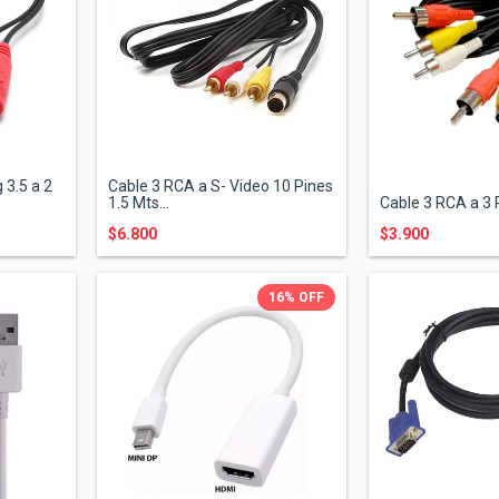
 3.5 a 2
Cable 3 RCA a S- Video 10 Pines
1.5 Mts...
Cable 3 RCA a 3 
$6.800
$3.900
16
%
OFF