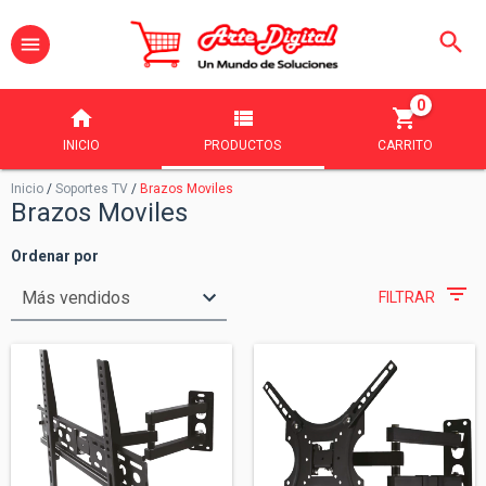
0
INICIO
PRODUCTOS
CARRITO
Inicio
/
Soportes TV
/
Brazos Moviles
Brazos Moviles
Ordenar por
FILTRAR