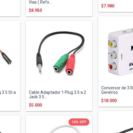
Vias ( Refo...
$7.980
$8.950
Conversor de 3 
 3.5 St a
Cable Adaptador 1 Plug 3.5 a 2
Genérico
Jack 3.5...
$18.000
$5.000
16
%
OFF