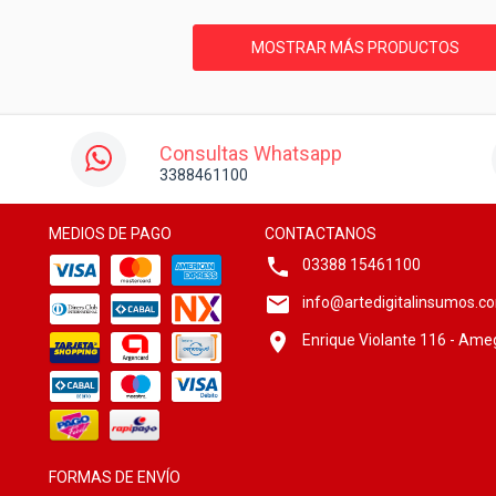
MOSTRAR MÁS PRODUCTOS
Consultas Whatsapp
3388461100
MEDIOS DE PAGO
CONTACTANOS
03388 15461100
info@artedigitalinsumos.c
Enrique Violante 116 - Ame
FORMAS DE ENVÍO