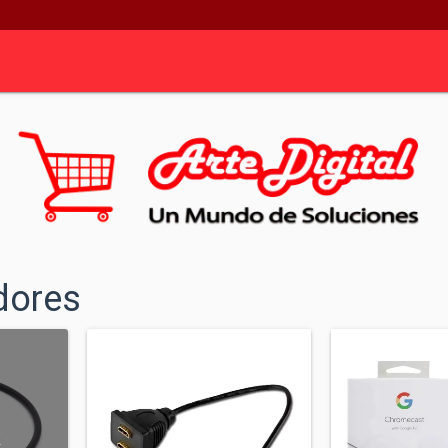
dores
K