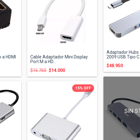
Adaptador Hubs 
 a HDMI
Cable Adaptador Mini Display
2009 USB Tipo C.
Port M a HD...
$48.950
$16.760
$14.000
15
%
OFF
SIN S