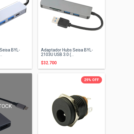
Seisa BYL-
Adaptador Hubs Seisa BYL-
..
2103U USB 3.0 (...
$32.700
29
%
OFF
TOCK