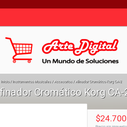
Inicio
/
Instrumentos Musicales
/
Accesorios
/
Afinador Cromático Korg CA-2
finador Cromático Korg CA-
$24.700
Precio sin impuest