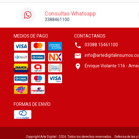
Consultas Whatsapp
3388461100
MEDIOS DE PAGO
CONTACTANOS
03388 15461100
info@artedigitalinsumos.c
Enrique Violante 116 - Ame
FORMAS DE ENVÍO
Copyright Arte Digital - 2026. Todos los derechos reservados.
Defensa de las y