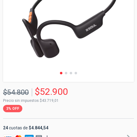
$52.900
$54.800
Precio sin impuestos
$43.719,01
3
%
OFF
24
cuotas de
$4.844,54