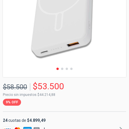
$53.500
$58.500
Precio sin impuestos
$44.214,88
9
%
OFF
24
cuotas de
$4.899,49