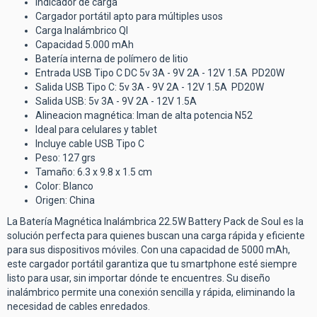
Indicador de carga
Cargador portátil apto para múltiples usos
Carga Inalámbrico QI
Capacidad 5.000 mAh
Batería interna de polímero de litio
Entrada USB Tipo C DC 5v 3A - 9V 2A - 12V 1.5A PD20W
Salida USB Tipo C: 5v 3A - 9V 2A - 12V 1.5A PD20W
Salida USB: 5v 3A - 9V 2A - 12V 1.5A
Alineacion magnética: Iman de alta potencia N52
Ideal para celulares y tablet
Incluye cable USB Tipo C
Peso: 127 grs
Tamaño: 6.3 x 9.8 x 1.5 cm
Color: Blanco
Origen: China
La Batería Magnética Inalámbrica 22.5W Battery Pack de Soul es la
solución perfecta para quienes buscan una carga rápida y eficiente
para sus dispositivos móviles. Con una capacidad de 5000 mAh,
este cargador portátil garantiza que tu smartphone esté siempre
listo para usar, sin importar dónde te encuentres. Su diseño
inalámbrico permite una conexión sencilla y rápida, eliminando la
necesidad de cables enredados.