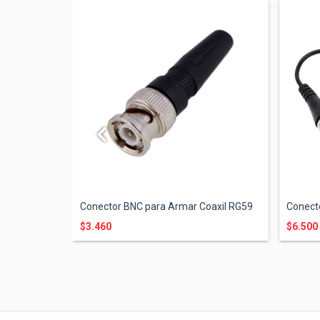
axil 90°
Conector BNC para Armar Coaxil RG59
Conecto
$3.460
$6.500