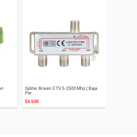
on
Spliter Arwen 3 TV 5-2500 Mhz ( Baja
Conector RG
Per...
Coaxil (...
$6.500
$850