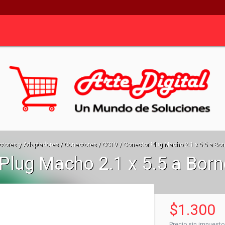
tores y Adaptadores
/
Conectores
/
CCTV
/
Conector Plug Macho 2.1 x 5.5 a Bo
Plug Macho 2.1 x 5.5 a Bor
$1.300
Precio sin impuest