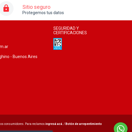
Sitio seguro
Protegemos tus datos
SEGURIDAD Y
CERTIFICACIONES
om.ar
ghino - Buenos Aires
 los consumidores. Para reclamos
ingresá acá.
/
Botón de arrepentimiento