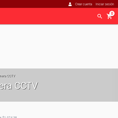
Crear cuenta
Iniciar sesión
0
rnera CCTV
nera CCTV
os
$1.074,38