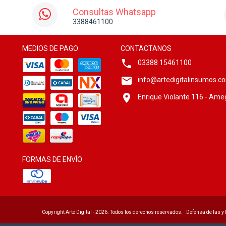
Consultas Whatsapp
3388461100
MEDIOS DE PAGO
CONTACTANOS
03388 15461100
info@artedigitalinsumos.c
Enrique Violante 116 - Ame
FORMAS DE ENVÍO
Copyright Arte Digital - 2026. Todos los derechos reservados.
Defensa de las y