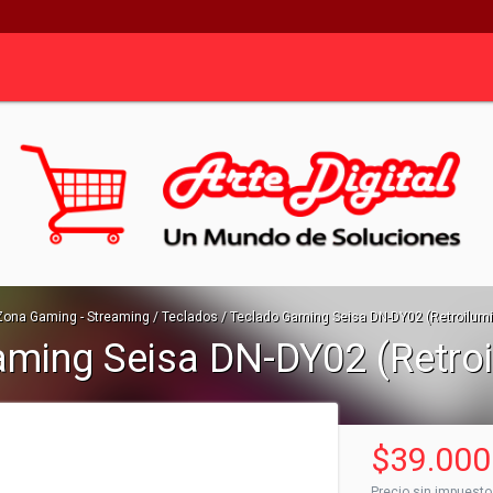
Zona Gaming - Streaming
/
Teclados
/
Teclado Gaming Seisa DN-DY02 (Retroilum
ming Seisa DN-DY02 (Retro
$39.000
Precio sin impuest