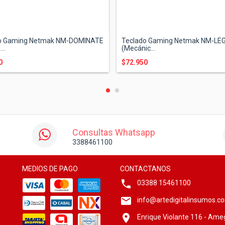
o Gaming Netmak NM-DOMINATE
Teclado Gaming Netmak NM-LE
..
(Mecánic...
0
$72.950
Consultas Whatsapp
3388461100
MEDIOS DE PAGO
CONTACTANOS
03388 15461100
info@artedigitalinsumos.c
Enrique Violante 116 - Ame