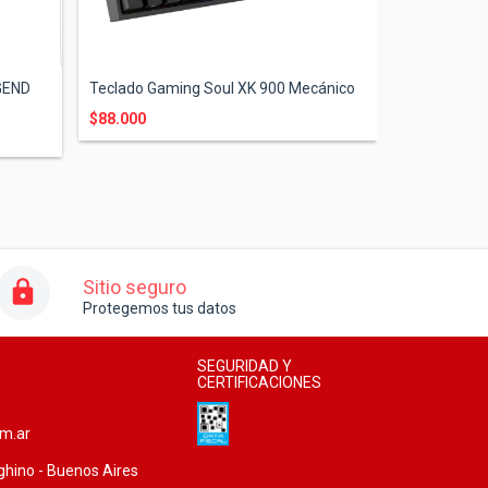
GEND
Teclado Gaming Soul XK 900 Mecánico
Teclado Gam
$88.000
$79.600
$7
Sitio seguro
Protegemos tus datos
SEGURIDAD Y
CERTIFICACIONES
om.ar
ghino - Buenos Aires