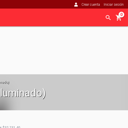
Crear cuenta
Iniciar sesión
0
inado)
iluminado)
os
$32.231,40